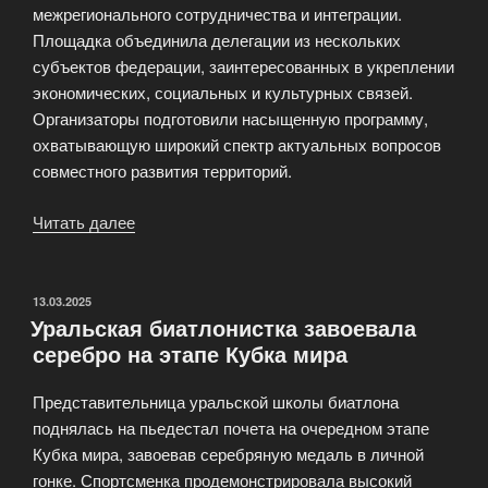
межрегионального сотрудничества и интеграции.
Площадка объединила делегации из нескольких
субъектов федерации, заинтересованных в укреплении
экономических, социальных и культурных связей.
Организаторы подготовили насыщенную программу,
охватывающую широкий спектр актуальных вопросов
совместного развития территорий.
Читать далее
«Форум
межрегионального
сотрудничества
открылся
ОПУБЛИКОВАНО
13.03.2025
Уральская биатлонистка завоевала
в
серебро на этапе Кубка мира
Тюмени»
Представительница уральской школы биатлона
поднялась на пьедестал почета на очередном этапе
Кубка мира, завоевав серебряную медаль в личной
гонке. Спортсменка продемонстрировала высокий