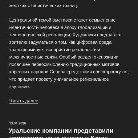
жестких стилистических границ.
Центральной темой выставки станет осмысление
идентичности человека в эпоху глобализации и
технологической революции. Художники предлагают
зрителю задуматься о том, как цифровая среда
трансформирует восприятие реальности и
межличностные связи. Особый раздел экспозиции
посвящен переосмыслению традиционных мотивов
коренных народов Севера средствами contemporary art,
что придает проекту уникальное региональное
звучание.
Читать далее
«Выставка
современного
искусства
откроется
ОПУБЛИКОВАНО
13.01.2026
Уральские компании представили
в
продукцию на выставке в Китае
Ханты-