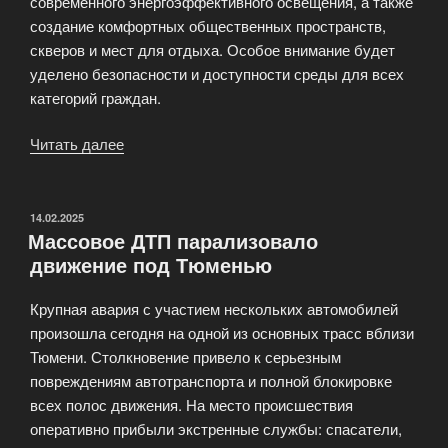
современного энергоэффективного освещения, а также
создание комфортных общественных пространств,
скверов и мест для отдыха. Особое внимание будет
уделено безопасности и доступности среды для всех
категорий граждан.
Читать далее
«Программа
реновации
пяти
городских
ОПУБЛИКОВАНО
14.02.2025
Массовое ДТП парализовало
районов
движение под Тюменью
Екатеринбурга»
Крупная авария с участием нескольких автомобилей
произошла сегодня на одной из основных трасс вблизи
Тюмени. Столкновение привело к серьезным
повреждениям автотранспорта и полной блокировке
всех полос движения. На место происшествия
оперативно прибыли экстренные службы: спасатели,