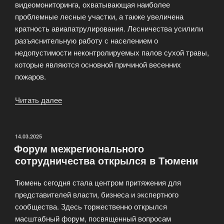
видеомониторинга, охватывающая наиболее
проблемные лесные участки, а также увеличена
кратность авиапатрулирования. Лесничества усилили
разъяснительную работу с населением о
недопустимости неконтролируемых палов сухой травы,
которые являются основной причиной весенних
пожаров.
Читать далее
«Пожароопасный
сезон
объявлен
в
ОПУБЛИКОВАНО
14.03.2025
Форум межрегионального
лесах
сотрудничества открылся в Тюмени
Пермского
края»
Тюмень сегодня стала центром притяжения для
представителей власти, бизнеса и экспертного
сообщества. Здесь торжественно открылся
масштабный форум, посвященный вопросам