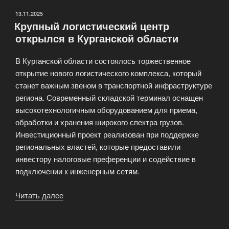
представили
продукцию
ОПУБЛИКОВАНО
13.11.2025
Крупный логистический центр
на
открылся в Курганской области
выставке
в
В Курганской области состоялось торжественное
Китае»
открытие нового логистического комплекса, который
станет важным звеном в транспортной инфраструктуре
региона. Современный складской терминал оснащен
высокотехнологичным оборудованием для приема,
обработки и хранения широкого спектра грузов.
Инвестиционный проект реализован при поддержке
региональных властей, которые предоставили
инвестору налоговые преференции и содействие в
подключении к инженерным сетям.
Читать далее
«Крупный
логистический
центр