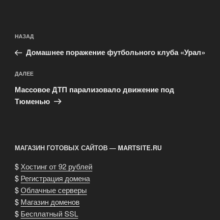
Навигация
Предыдущая
НАЗАД
по
запись:
записям
Домашнее поражение футбольного клуба «Урал»
Следующая
ДАЛЕЕ
запись
Массовое ДТП парализовало движение под
Тюменью
МАГАЗИН ГОТОВЫХ САЙТОВ — MARTSITE.RU
$
Хостинг от 92 рублей
$
Регистрация домена
$
Облачные серверы
$
Магазин доменов
$
Бесплатный SSL