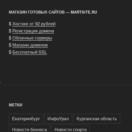
Югры
завоевали
МАГАЗИН ГОТОВЫХ САЙТОВ — MARTSITE.RU
золото
на
$
Хостинг от 92 рублей
всероссийских
$
Регистрация домена
юношеских
$
Облачные серверы
соревнованиях»
$
Магазин доменов
$
Бесплатный SSL
.
МЕТКИ
Екатеринбург
ИнфоУрал
Курганская область
Новости бизнеса
Новости спорта