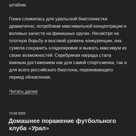
штабом.
Гонка сложилась для уральской биатлонистки
драматично, потребовав максимальной концентрации и
волевых качеств на финишных кругах. Несмотря на
плотную борьбу и высокий уровень конкуренции, она
сумела сохранить хладнокровие и выжать максимум из
своих возможностей. Серебряная награда стала
важным достижением как для самой спортсменки, так и
для всего российского биатлона, переживающего
период обновления.
Читать далее
«Уральская
биатлонистка
завоевала
серебро
ОПУБЛИКОВАНО
14.02.2025
Домашнее поражение футбольного
на
клуба «Урал»
этапе
Кубка