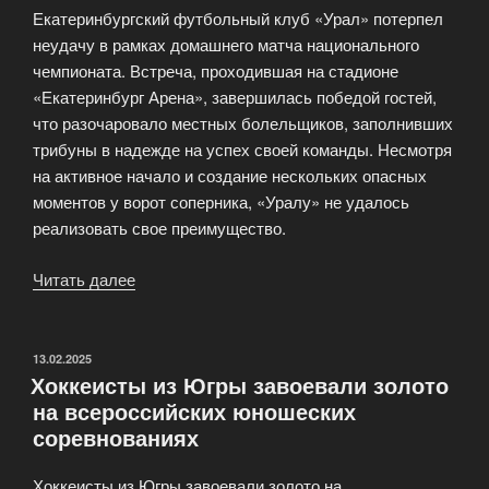
Екатеринбургский футбольный клуб «Урал» потерпел
мира»
неудачу в рамках домашнего матча национального
чемпионата. Встреча, проходившая на стадионе
«Екатеринбург Арена», завершилась победой гостей,
что разочаровало местных болельщиков, заполнивших
трибуны в надежде на успех своей команды. Несмотря
на активное начало и создание нескольких опасных
моментов у ворот соперника, «Уралу» не удалось
реализовать свое преимущество.
Читать далее
«Домашнее
поражение
футбольного
клуба
ОПУБЛИКОВАНО
13.02.2025
Хоккеисты из Югры завоевали золото
«Урал»»
на всероссийских юношеских
соревнованиях
Хоккеисты из Югры завоевали золото на